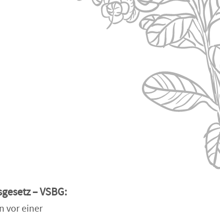
sgesetz – VSBG:
n vor einer